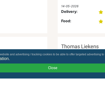
14-05-2026
Delivery:
Food:
Thomas Liekens
ebsite and advertising / tracking cookies to be able to offer targeted advertising to 
04-05-2026
ation.
Delivery:
Close
Food:
Load more ...