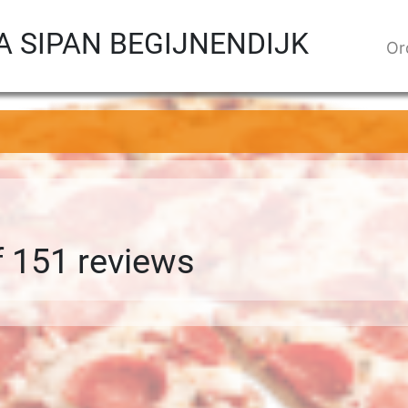
A SIPAN BEGIJNENDIJK
Or
f 151 review
s