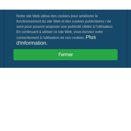
Notre site Web utilise des cookies pour améliorer le
fonctionnement du site Web et des cookies publicitaires / de
suivi pour pouvoir proposer une publicité ciblée à l'utilisateur.
En continuant à utiliser ce site Web, vous donnez votre
Plus
consentement à l'utilisation de ces cookies.
d'information.
Fermer
Powered By: