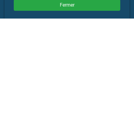
Fermer
Powered By:
Adresse
Pizzeria Sipan
Begijnendijk
Prof. Scharpélaan 35